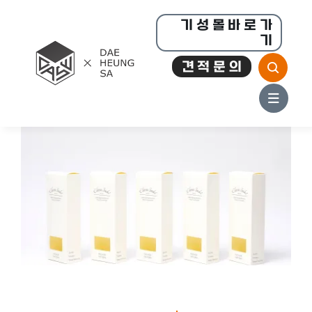
콘
기 성 몰 바 로 가
텐
기
츠
견 적 문 의
로
건
너
뛰
기