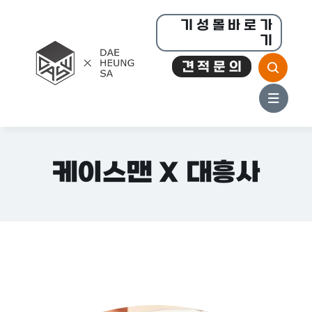
콘
기 성 몰 바 로 가
텐
기
츠
견 적 문 의
로
건
너
뛰
기
케이스맨 X 대흥사