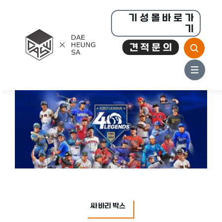
콘
기 성 몰 바 로 가
텐
기
츠
견 적 문 의
로
건
너
뛰
기
싸바리 박스