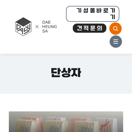
콘
기 성 몰 바 로 가
텐
기
츠
견 적 문 의
로
건
너
뛰
기
단상자