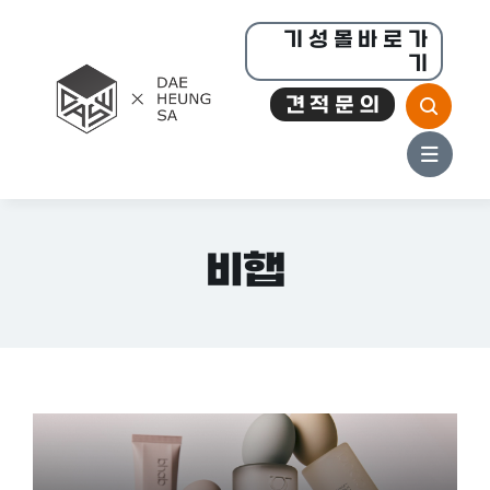
콘
기 성 몰 바 로 가
텐
기
츠
견 적 문 의
로
건
너
뛰
기
비햅