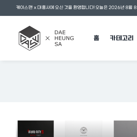
콘
케이스맨 x 대흥사에 오신 것을 환영합니다! 오늘은 2026년 8월 8
텐
츠
로
홈
카테고리
건
너
뛰
기