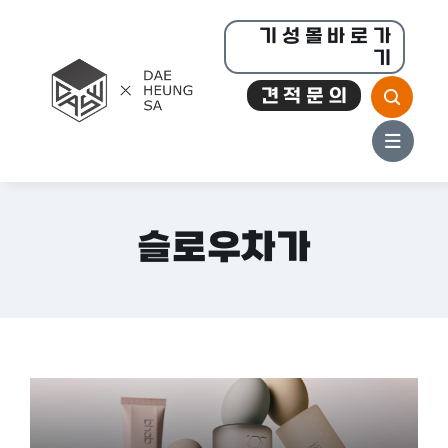
콘
기 성 몰 바 로 가
텐
기
츠
견 적 문 의
로
건
너
뛰
기
슬로우차가