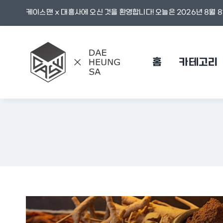
콘
케이스맨 x 대흥사에 오신 것을 환영합니다! 오늘은 2026년 8월 8
텐
츠
로
홈
카테고리
건
너
뛰
기